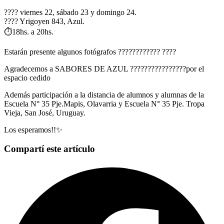
????️ viernes 22, sábado 23 y domingo 24.
???? Yrigoyen 843, Azul.
⏱️18hs. a 20hs.
Estarán presente algunos fotógrafos ???????????? ????
Agradecemos a SABORES DE AZUL ????????????‍????por el
espacio cedido
Además participación a la distancia de alumnos y alumnas de la
Escuela N° 35 Pje.Mapis, Olavarria y Escuela N° 35 Pje. Tropa
Vieja, San José, Uruguay.
Los esperamos!!✨
Compartí este artículo